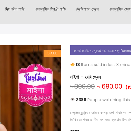
মিক্স কটন শাড়ি
এক্সক্লুসিভ প্রিণ্ট শাড়ি
ট্রেডিশনাল ড্রেস
এক্সক্লুসিভ ড্রে
SALE
13
Items sold in last 3 minu
মাইশা – বেবি ড্রেস
৳
800.00
৳
680.00
(1
2386
People watching this
মেহ্‌জিন ব্র্যান্ডের জামার কাপড় গুলা সাধার
তৈরি যেন গরম ও শীত সব সময় ব্যবহার উপযো