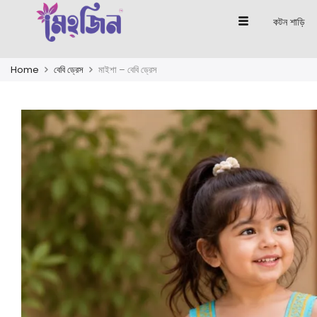
কটন শাড়ি
Home
বেবি ড্রেস
মাইশা – বেবি ড্রেস