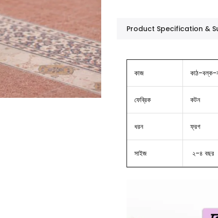
Product Specification &
কাজ
কাঠ-বল্ক-
ফেব্রিক
কটন
ধরন
ফ্রগ
সাইজ
২-৪ বছর