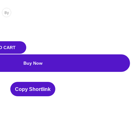
8y
O CART
Buy Now
Copy Shortlink