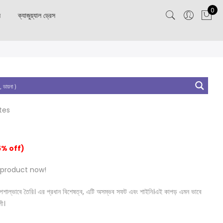
0
স
ক্যাজুয়্যাল ড্রেস
tes
5% off)
 product now!
নত স্পেশাল্ভাবে তৈরি। এর প্রধান বিশেষত্ব, এটি অসম্ভব সফট এবং শাইনি।এই কাপড় এমন ভাবে
গী।