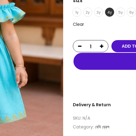
SIZE
1y
2y
3y
4y
5y
6y
Clear
ADD T
Delivery & Return
SKU:
N/A
Category:
বেবি ড্রেস