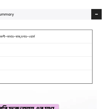
 Summary
নকশী-কাথার-কাজ,ডলার-ওয়ার্ক