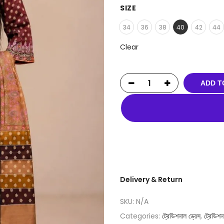
SIZE
34
36
38
40
42
44
Clear
ADD T
Delivery & Return
SKU:
N/A
Categories:
ট্রেডিশনাল ড্রেস
,
ট্রেডিশন