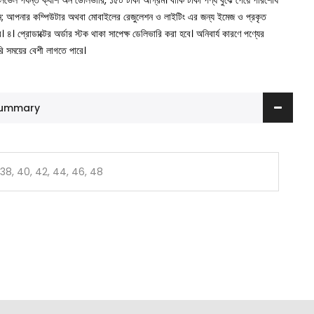
া লেভেল পর্যন্ত ক্যাশ অন ডেলিভারি, ১৫০ টাকা অগ্রিম। বাকি টাকা পণ্য বুঝে পেয়ে পরিশোধ
ুন; আপনার কম্পিউটার অথবা মোবাইলের রেজুলেশন ও লাইটিং এর জন্য ইমেজ ও প্রকৃত
ে।
৪। প্রোডাক্টের অর্ডার স্টক থাকা সাপেক্ষ ডেলিভারি করা হবে। অনিবার্য কারণে পণ্যের
রি সময়ের বেশী লাগতে পারে।
 Summary
 38, 40, 42, 44, 46, 48