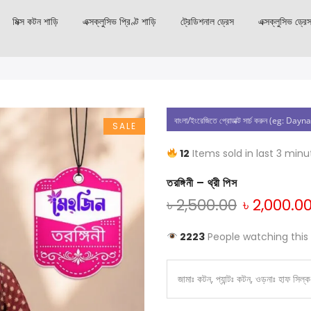
মিক্স কটন শাড়ি
এক্সক্লুসিভ প্রিণ্ট শাড়ি
ট্রেডিশনাল ড্রেস
এক্সক্লুসিভ ড্রে
SALE
12
Items sold in last 3 minu
তরঙ্গিনী – থ্রী পিস
৳
2,500.00
৳
2,000.0
2223
People watching this
জামাঃ কটন, প্যান্টঃ কটন, ওড়নাঃ হাফ সিল্ক