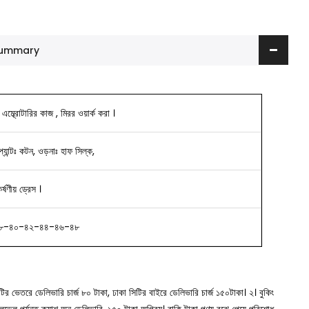
 Summary
এম্ব্রোটারির কাজ , মিরর ওয়ার্ক করা ।
্যান্টঃ কটন, ওড়নাঃ হাফ সিল্ক,
ষণীয় ড্রেস ।
৮-৪০-৪২-৪৪-৪৬-৪৮
সিটির ভেতরে ডেলিভারি চার্জ ৮০ টাকা, ঢাকা সিটির বাইরে ডেলিভারি চার্জ ১৫০টাকা।
২। বুকিং