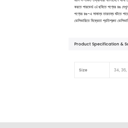
মানি সম্পর্কিত তথ্যঃসারা বাংলাদেশে থান
করতে পারবেন।
৩। ছবিতে পণ্যের রঙ দেখ
পণ্যের রঙ-এ সামান্য তারতম্য ঘটতে পার
ডেলিভারিতে বিক্রেতা প্রতিশ্রুত ডেলিভা
Product Specification &
Size
34, 36,