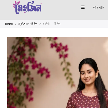
কটন শাড়ি
Home
ট্রেডিশনাল থ্রী পিস
তরঙ্গিনী – থ্রী পিস