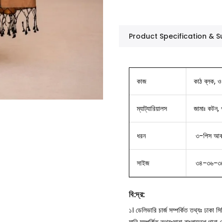
Product Specification &
কাজ
কাঠ ব্লক, ও 
ম্যাট্যারিয়ালস
জামাঃ কটন, প
ধরন
৩-পিস আকর্
সাইজ
৩৪-৩৬-৩
বি
:
দ্র
:
১। ডেলিভারি চার্জ সম্পর্কিত তথ্যঃ ঢাকা 