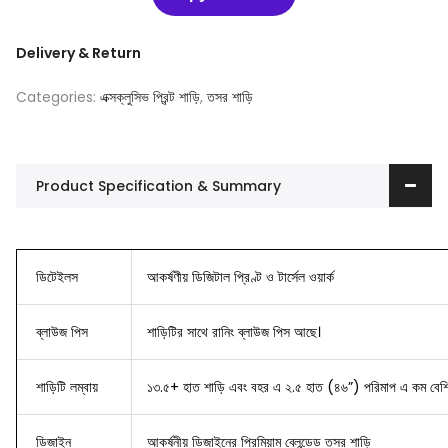
Delivery & Return
Categories:
এক্সক্লুসিভ প্রিন্ট শাড়ি
,
তসর শাড়ি
Product Specification & Summary
ডিটেইলস
আকর্ষণীয় ডিজিটাল প্রিণ্ট ও টার্সেল ওয়ার্ক
ব্লাউজ
পিস
শাড়িটির সাথে রানিং ব্লাউজ পিস আছে।
শাড়িটি লম্বায়
১৩.৫+ হাত শাড়ি এবং বহর এ ২.৫ হাত (৪৬”) পরিমাপ এ কম বেশি
ডিজাইন
আকর্ষনীয় ডিজাইনের
প্রিমিয়াম ব্লেন্ডেড তসর শাড়ি