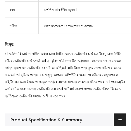
ধরন
৩-পিস আকর্ষণীয় ড্রেস ।
সাইজ
৩৪-৩৬-৩৮-৪০-৪২-৪৪-৪৬-৪৮
বি
:
দ্র
:
১। ডেলিভারি চার্জ সম্পর্কিত তথ্যঃ ঢাকা সিটির ভেতরে ডেলিভারি চার্জ ৮০ টাকা, ঢাকা সিটির
বাইরে ডেলিভারি চার্জ ১৫০টাকা।
২। বুকিং মানি সম্পর্কিত তথ্যঃসারা বাংলাদেশে থানা লেভেল
পর্যন্ত ক্যাশ অন ডেলিভারি, ১৫০ টাকা অগ্রিম। বাকি টাকা পণ্য বুঝে পেয়ে পরিশোধ করতে
পারবেন।
৩। ছবিতে পণ্যের রঙ দেখুন; আপনার কম্পিউটার অথবা মোবাইলের রেজুলেশন ও
লাইটিং এর জন্য ইমেজ ও প্রকৃত পণ্যের রঙ-এ সামান্য তারতম্য ঘটতে পারে।
৪। প্রোডাক্টের
অর্ডার স্টক থাকা সাপেক্ষ ডেলিভারি করা হবে। অনিবার্য কারণে পণ্যের ডেলিভারিতে বিক্রেতা
প্রতিশ্রুত ডেলিভারি সময়ের বেশী লাগতে পারে।
Product Specification & Summary