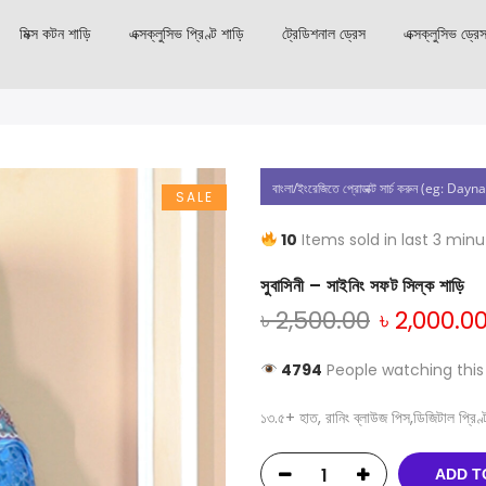
মিক্স কটন শাড়ি
এক্সক্লুসিভ প্রিণ্ট শাড়ি
ট্রেডিশনাল ড্রেস
এক্সক্লুসিভ ড্রে
SALE
10
Items sold in last 3 min
সুবাসিনী – সাইনিং সফট সিল্ক শাড়ি
৳
2,500.00
৳
2,000.0
4794
People watching this
১৩.৫+ হাত, রানিং ব্লাউজ পিস,ডিজিটাল প্রিণ্ট 
ADD T