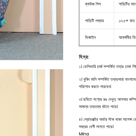
ব্লাউজ
পিস
শাড়িটির সাথ
শাড়িটি লম্বায়
১৩.৫+ হাত 
ডিজাইন
আকর্ষনীয় ড
বি
:
দ্র
:
১। ডেলিভারি চার্জ সম্পর্কিত তথ্যঃ ঢাকা 
২। বুকিং মানি সম্পর্কিত তথ্যঃসারা বাংলা
পরিশোধ করতে পারবেন।
৩। ছবিতে পণ্যের রঙ দেখুন; আপনার কম্
সামান্য তারতম্য ঘটতে পারে।
৪। প্রোডাক্টের অর্ডার স্টক থাকা সাপেক্ষ
সময়ের বেশী লাগতে পারে।
Mina