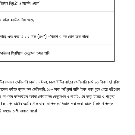
িটাল প্রিণ্ট ও টার্সেল ওয়ার্ক
ে রানিং ব্লাউজ পিস আছে।
শাড়ি এবং বহর এ ২.৫ হাত (৪৬”) পরিমাপ এ কম বেশি হতে পারে।
িজাইনের
প্রিমিয়াম ব্লেন্ডেড তসর শাড়ি
সিটির ভেতরে ডেলিভারি চার্জ ৮০ টাকা, ঢাকা সিটির বাইরে ডেলিভারি চার্জ ১৫০টাকা।
২। বুকিং
া লেভেল পর্যন্ত ক্যাশ অন ডেলিভারি, ১৫০ টাকা অগ্রিম। বাকি টাকা পণ্য বুঝে পেয়ে পরিশোধ
ুন; আপনার কম্পিউটার অথবা মোবাইলের রেজুলেশন ও লাইটিং এর জন্য ইমেজ ও প্রকৃত
ে।
৪। প্রোডাক্টের অর্ডার স্টক থাকা সাপেক্ষ ডেলিভারি করা হবে। অনিবার্য কারণে পণ্যের
রি সময়ের বেশী লাগতে পারে।