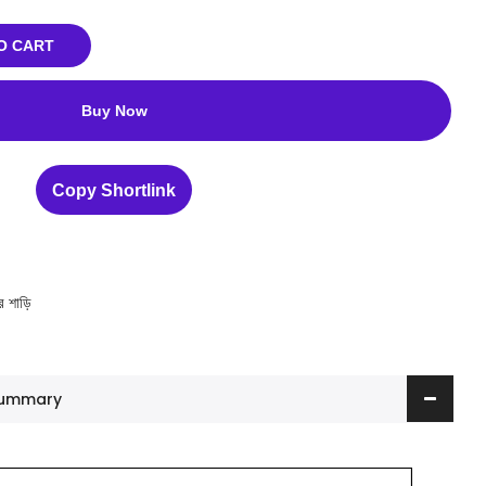
O CART
Buy Now
Copy Shortlink
র শাড়ি
 Summary