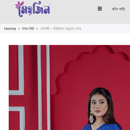
কটন শাড়ি
Home
তসর শাড়ি
সাৌধর্মী – প্রিমিয়াম ব্লেন্ডেড তসর