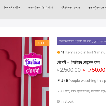
মিক্স কটন শাড়ি
এক্সক্লুসিভ প্রিণ্ট শাড়ি
ট্রেডিশনাল ড্রেস
এক্সক্লুসিভ ড্রে
SALE
12
Items sold in last 3 minu
সাৌধর্মী – প্রিমিয়াম ব্লেন্ডেড তসর
৳
2,500.00
৳
1,750.00
249
People watching this 
১৩.৫+ হাত, রানিং ব্লাউজ পিস, ডিজিটাল প্রিণ্ট
16 in stock