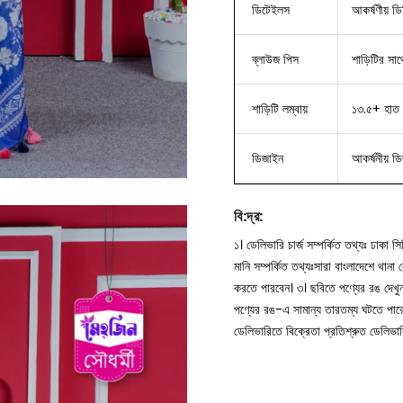
ডিটেইলস
আকর্ষণীয় ডিজ
ব্লাউজ
পিস
শাড়িটির সাথ
শাড়িটি লম্বায়
১৩.৫+ হাত 
ডিজাইন
আকর্ষনীয় ড
বি
:
দ্র
:
১। ডেলিভারি চার্জ সম্পর্কিত তথ্যঃ ঢাকা 
মানি সম্পর্কিত তথ্যঃসারা বাংলাদেশে থান
করতে পারবেন।
৩। ছবিতে পণ্যের রঙ দেখ
পণ্যের রঙ-এ সামান্য তারতম্য ঘটতে পার
ডেলিভারিতে বিক্রেতা প্রতিশ্রুত ডেলিভা