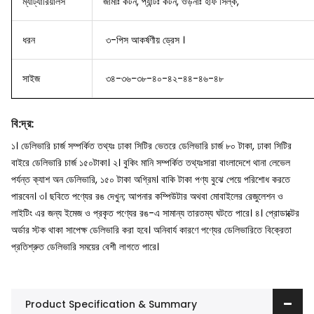
ম্যাট্যারিয়ালস
জামাঃ কটন, প্যান্টঃ কটন, ওড়নাঃ হাফ সিল্ক,
ধরন
৩-পিস আকর্ষণীয় ড্রেস ।
সাইজ
৩৪-৩৬-৩৮-৪০-৪২-৪৪-৪৬-৪৮
বি
:
দ্র
:
১। ডেলিভারি চার্জ সম্পর্কিত তথ্যঃ ঢাকা সিটির ভেতরে ডেলিভারি চার্জ ৮০ টাকা, ঢাকা সিটির
বাইরে ডেলিভারি চার্জ ১৫০টাকা।
২। বুকিং মানি সম্পর্কিত তথ্যঃসারা বাংলাদেশে থানা লেভেল
পর্যন্ত ক্যাশ অন ডেলিভারি, ১৫০ টাকা অগ্রিম। বাকি টাকা পণ্য বুঝে পেয়ে পরিশোধ করতে
পারবেন।
৩। ছবিতে পণ্যের রঙ দেখুন; আপনার কম্পিউটার অথবা মোবাইলের রেজুলেশন ও
লাইটিং এর জন্য ইমেজ ও প্রকৃত পণ্যের রঙ-এ সামান্য তারতম্য ঘটতে পারে।
৪। প্রোডাক্টের
অর্ডার স্টক থাকা সাপেক্ষ ডেলিভারি করা হবে। অনিবার্য কারণে পণ্যের ডেলিভারিতে বিক্রেতা
প্রতিশ্রুত ডেলিভারি সময়ের বেশী লাগতে পারে।
Product Specification & Summary