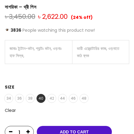
সাগরিকা – থ্রী পিস
৳
3,450.00
৳
2,622.00
(24% off)
3836
People watching this product now!
জামাঃ টুটোন-কটন, প্যান্টঃ কটন, ওড়নাঃ
ভারী এম্ব্রোটারির কাজ, ওড়নাতে
হাফ সিল্ক,
কাঠ ব্লক
SIZE
34
36
38
40
42
44
46
48
Clear
ADD TO CART