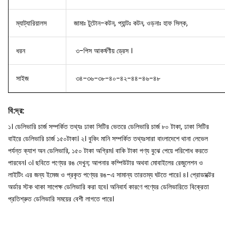
ম্যাট্যারিয়ালস
জামাঃ টুটোন-কটন, প্যান্টঃ কটন, ওড়নাঃ হাফ সিল্ক,
ধরন
৩-পিস আকর্ষণীয় ড্রেস ।
সাইজ
৩৪-৩৬-৩৮-৪০-৪২-৪৪-৪৬-৪৮
বি
:
দ্র
:
১। ডেলিভারি চার্জ সম্পর্কিত তথ্যঃ ঢাকা সিটির ভেতরে ডেলিভারি চার্জ ৮০ টাকা, ঢাকা সিটির
বাইরে ডেলিভারি চার্জ ১৫০টাকা।
২। বুকিং মানি সম্পর্কিত তথ্যঃসারা বাংলাদেশে থানা লেভেল
পর্যন্ত ক্যাশ অন ডেলিভারি, ১৫০ টাকা অগ্রিম। বাকি টাকা পণ্য বুঝে পেয়ে পরিশোধ করতে
পারবেন।
৩। ছবিতে পণ্যের রঙ দেখুন; আপনার কম্পিউটার অথবা মোবাইলের রেজুলেশন ও
লাইটিং এর জন্য ইমেজ ও প্রকৃত পণ্যের রঙ-এ সামান্য তারতম্য ঘটতে পারে।
৪। প্রোডাক্টের
অর্ডার স্টক থাকা সাপেক্ষ ডেলিভারি করা হবে। অনিবার্য কারণে পণ্যের ডেলিভারিতে বিক্রেতা
প্রতিশ্রুত ডেলিভারি সময়ের বেশী লাগতে পারে।