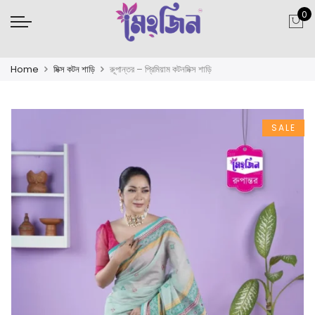
0
Home
মিক্স কটন শাড়ি
রুূপান্তর – প্রিমিয়াম কটনমিক্স শাড়ি
SALE