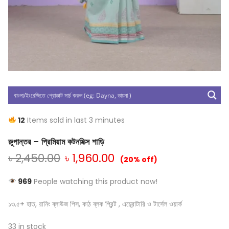
12
Items sold in last 3 minutes
রুূপান্তর – প্রিমিয়াম কটনমিক্স শাড়ি
৳
2,450.00
৳
1,960.00
(20% off)
969
People watching this product now!
১৩.৫+ হাত, রানিং ব্লাউজ পিস, কাঠ ব্লক প্রিন্ট , এম্ব্রোটারি ও টার্সেল ওয়ার্ক
33 in stock