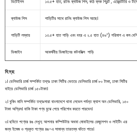
ডিটেইলস
১৩.৫+ হাত, রানিং ব্লাউজ পিস, কাঠ ব্লক প্রিন্ট , এম্ব্রোটারি ও টার্স
ব্লাউজ
পিস
শাড়িটির সাথে রানিং ব্লাউজ পিস আছে।
শাড়িটি লম্বায়
১৩.৫+ হাত শাড়ি এবং বহর এ ২.৫ হাত (৪৬”) পরিমাপ এ কম বেশি
ডিজাইন
আকর্ষনীয় ডিজাইনের
কটনমিক্স শাড়ি
বি
:
দ্র
:
১। ডেলিভারি চার্জ সম্পর্কিত তথ্যঃ ঢাকা সিটির ভেতরে ডেলিভারি চার্জ ৮০ টাকা, ঢাকা সিটির
বাইরে ডেলিভারি চার্জ ১৫০টাকা।
২। বুকিং মানি সম্পর্কিত তথ্যঃসারা বাংলাদেশে থানা লেভেল পর্যন্ত ক্যাশ অন ডেলিভারি, ১৫০
টাকা অগ্রিম। বাকি টাকা পণ্য বুঝে পেয়ে পরিশোধ করতে পারবেন।
৩। ছবিতে পণ্যের রঙ দেখুন; আপনার কম্পিউটার অথবা মোবাইলের রেজুলেশন ও লাইটিং এর
জন্য ইমেজ ও প্রকৃত পণ্যের রঙ-এ সামান্য তারতম্য ঘটতে পারে।