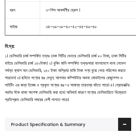
ধরন
৩-পিস আকর্ষণীয় ড্রেস ।
সাইজ
৩৪-৩৬-৩৮-৪০-৪২-৪৪-৪৬-৪৮
বি
:
দ্র
:
১। ডেলিভারি চার্জ সম্পর্কিত তথ্যঃ ঢাকা সিটির ভেতরে ডেলিভারি চার্জ ৮০ টাকা, ঢাকা সিটির
বাইরে ডেলিভারি চার্জ ১৫০টাকা।
২। বুকিং মানি সম্পর্কিত তথ্যঃসারা বাংলাদেশে থানা লেভেল
পর্যন্ত ক্যাশ অন ডেলিভারি, ১৫০ টাকা অগ্রিম। বাকি টাকা পণ্য বুঝে পেয়ে পরিশোধ করতে
পারবেন।
৩। ছবিতে পণ্যের রঙ দেখুন; আপনার কম্পিউটার অথবা মোবাইলের রেজুলেশন ও
লাইটিং এর জন্য ইমেজ ও প্রকৃত পণ্যের রঙ-এ সামান্য তারতম্য ঘটতে পারে।
৪। প্রোডাক্টের
অর্ডার স্টক থাকা সাপেক্ষ ডেলিভারি করা হবে। অনিবার্য কারণে পণ্যের ডেলিভারিতে বিক্রেতা
প্রতিশ্রুত ডেলিভারি সময়ের বেশী লাগতে পারে।
Product Specification & Summary