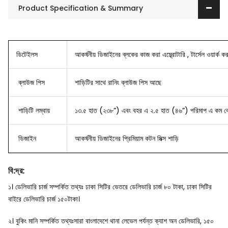
Product Specification & Summary
ডিটেইলস
আকর্ষনীয় ডিজাইনের ব্লকের কাজ করা এম্ব্রোটারি , টার্সেল ওয়ার্ক কর
ব্লাউজ
পিস
শাড়িটির সাথে রানিং ব্লাউজ পিস আছে
শাড়িটি লম্বায়
১৩.৫ হাত (২৩৮”) এবং বহর এ ২.৫ হাত (৪৬”) পরিমাপ এ কম বে
ডিজাইন
আকর্ষনীয় ডিজাইনের প্রিমিয়াম কটন মিক্স শাড়ি
বি
:
দ্র
:
১। ডেলিভারি চার্জ সম্পর্কিত তথ্যঃ ঢাকা সিটির ভেতরে ডেলিভারি চার্জ ৮০ টাকা, ঢাকা সিটির
বাইরে ডেলিভারি চার্জ ১৫০টাকা।
২। বুকিং মানি সম্পর্কিত তথ্যঃসারা বাংলাদেশে থানা লেভেল পর্যন্ত ক্যাশ অন ডেলিভারি, ১৫০