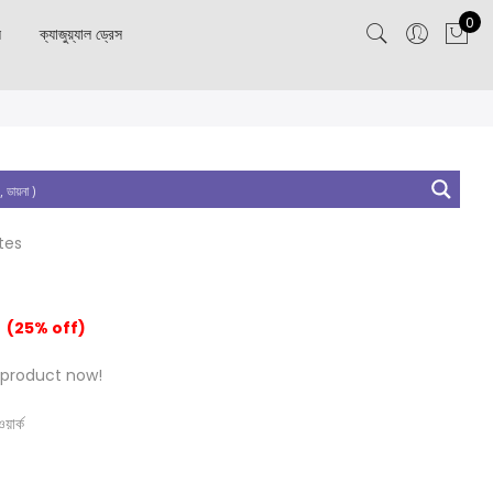
0
স
ক্যাজুয়্যাল ড্রেস
tes
(25% off)
 product now!
য়ার্ক