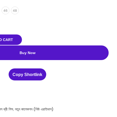
46
48
O CART
Buy Now
Copy Shortlink
াল থ্রী পিস
,
নতুন কালেকশন (নিউ এরাইভাল)