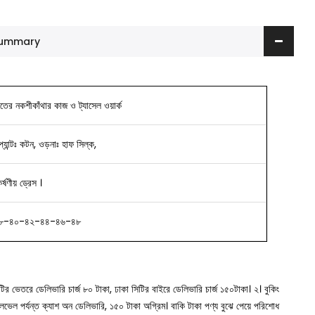
 Summary
াতের নকশীকাঁথার কাজ ও ট্যাসেল ওয়ার্ক
্যান্টঃ কটন, ওড়নাঃ হাফ সিল্ক,
ষণীয় ড্রেস ।
৮-৪০-৪২-৪৪-৪৬-৪৮
সিটির ভেতরে ডেলিভারি চার্জ ৮০ টাকা, ঢাকা সিটির বাইরে ডেলিভারি চার্জ ১৫০টাকা।
২। বুকিং
া লেভেল পর্যন্ত ক্যাশ অন ডেলিভারি, ১৫০ টাকা অগ্রিম। বাকি টাকা পণ্য বুঝে পেয়ে পরিশোধ