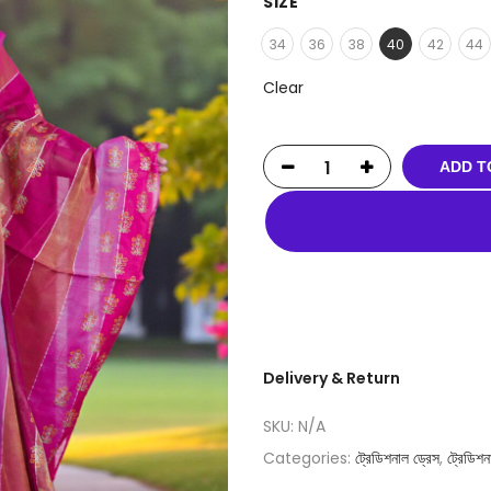
SIZE
34
36
38
40
42
44
Clear
ADD T
Delivery & Return
SKU:
N/A
Categories:
ট্রেডিশনাল ড্রেস
,
ট্রেডিশন