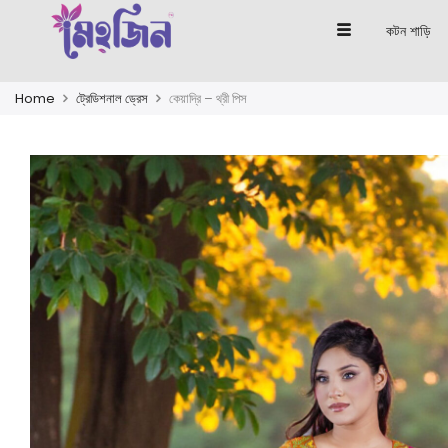
কটন শাড়ি
Home
ট্রেডিশনাল ড্রেস
কেয়াদ্রি – থ্রী পিস