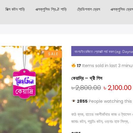
মিক্স কটন শাড়ি
এক্সক্লুসিভ প্রিণ্ট শাড়ি
ট্রেডিশনাল ড্রেস
এক্সক্লুসিভ ড্রে
SALE
17
Items sold in last 3 minu
কেয়াদ্রি – থ্রী পিস
৳
2,800.00
৳
2,100.00
2855
People watching this
কাঠ ব্লক, হাতের নকশীকাঁথার কাজ ও ট্যাসেল ও
জামাঃ কটন, প্যান্টঃ কটন, ওড়নাঃ হাফ সিল্ক,