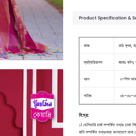
Product Specification &
কাজ
কাঠ ব্লক, হ
ম্যাট্যারিয়ালস
জামাঃ কটন, প
ধরন
৩-পিস আকর্
সাইজ
৩৪-৩৬-৩
বি
:
দ্র
:
১। ডেলিভারি চার্জ সম্পর্কিত তথ্যঃ ঢাকা 
মানি সম্পর্কিত তথ্যঃসারা বাংলাদেশে থান