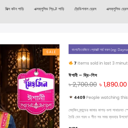
মিক্স কটন শাড়ি
এক্সক্লুসিভ প্রিণ্ট শাড়ি
ট্রেডিশনাল ড্রেস
এক্সক্লুসিভ ড্রে
SALE
7
Items sold in last 3 minu
ঈশানী – থ্রি-পিস
৳
2,700.00
৳
1,890.00
4409
People watching this
মেহ্‌জিন ব্র্যান্ডের জামার কাপড় গুলা সাধার
তৈরি যেন গরম ও শীত সব সময় ব্যবহার উপযো