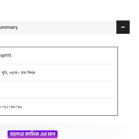
 Summary
্ব্রোটারি
ট- সুতি, ওড়না- হাফ সিল্ক
০-৪২-৪৪-৪৬