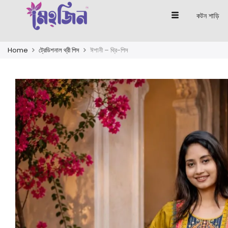
কটন শাড়ি
Home
ট্রেডিশনাল থ্রী পিস
ঈশানী – থ্রি-পিস