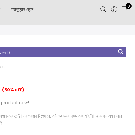
0
স
ক্যাজুয়্যাল ড্রেস
tes
(30% off)
 product now!
নত স্পেশাল্ভাবে তৈরি। এর প্রধান বিশেষত্ব, এটি অসম্ভব সফট এবং শাইনি।এই কাপড় এমন ভাবে
গী।