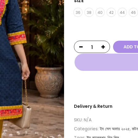
SIZE
36
38
40
42
44
46
ADD T
Delivery & Return
SKU:
N/A
Categories:
ইদ সেল অফার ২০২৫
,
কটন
Tags:
ঈদ কালেকশন
,
থ্রি পিস