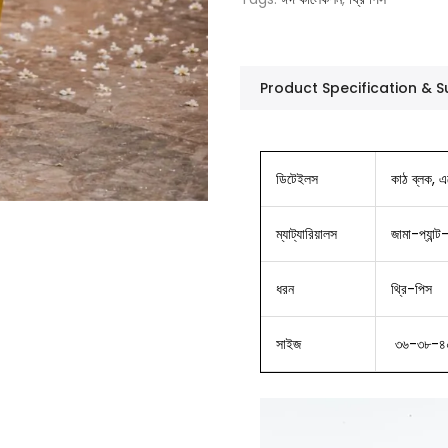
Product Specification &
ডিটেইলস
কাঠ ব্লক, এম
ম্যাট্যারিয়ালস
জামা-প্যান্
ধরন
থ্রি-পিস
সাইজ
৩৬-৩৮-৪