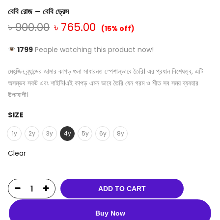
বেবি রোজ – বেবি ড্রেস
৳
900.00
৳
765.00
(15% off)
1799
People watching this product now!
মেহ্‌জিন ব্র্যান্ডের জামার কাপড় গুলা সাধারনত স্পেশাল্ভাবে তৈরি। এর প্রধান বিশেষত্ব, এটি
অসম্ভব সফট এবং শাইনি।এই কাপড় এমন ভাবে তৈরি যেন গরম ও শীত সব সময় ব্যবহার
উপযোগী।
SIZE
1y
2y
3y
4y
5y
6y
8y
Clear
ADD TO CART
Buy Now