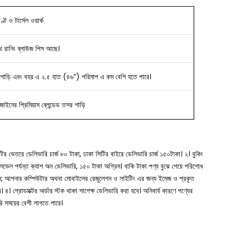
ণ্ট ও টার্সেল ওয়ার্ক
ে রানিং ব্লাউজ পিস আছে।
শাড়ি এবং বহর এ ২.৫ হাত (৪৬”) পরিমাপ এ কম বেশি হতে পারে।
িজাইনের
প্রিমিয়াম ব্লেন্ডেড তসর শাড়ি
সিটির ভেতরে ডেলিভারি চার্জ ৮০ টাকা, ঢাকা সিটির বাইরে ডেলিভারি চার্জ ১৫০টাকা।
২। বুকিং
া লেভেল পর্যন্ত ক্যাশ অন ডেলিভারি, ১৫০ টাকা অগ্রিম। বাকি টাকা পণ্য বুঝে পেয়ে পরিশোধ
ুন; আপনার কম্পিউটার অথবা মোবাইলের রেজুলেশন ও লাইটিং এর জন্য ইমেজ ও প্রকৃত
ে।
৪। প্রোডাক্টের অর্ডার স্টক থাকা সাপেক্ষ ডেলিভারি করা হবে। অনিবার্য কারণে পণ্যের
রি সময়ের বেশী লাগতে পারে।