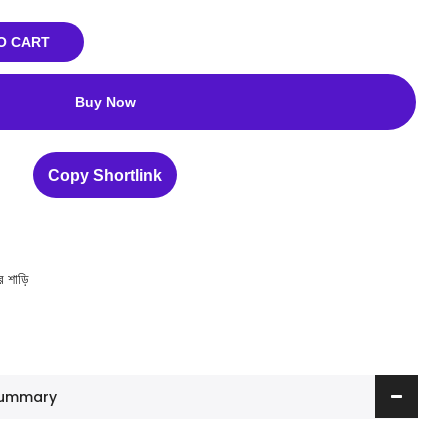
O CART
Buy Now
Copy Shortlink
র শাড়ি
 Summary