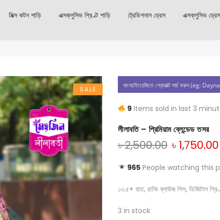
মিক্স কটন শাড়ি
এক্সক্লুসিভ প্রিণ্ট শাড়ি
ট্রেডিশনাল ড্রেস
এক্সক্লুসিভ ড্রে
SALE
9
Items sold in last 3 minu
লীলাবতি – প্রিমিয়াম ব্লেন্ডেড তসর
৳
2,500.00
৳
1,750.00
965
People watching this 
১৩.৫+ হাত, রানিং ব্লাউজ পিস, ডিজিটাল প্রিণ্ট
3 in stock