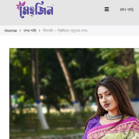
কটন শাড়ি
Home
তসর শাড়ি
লীলাবতি – প্রিমিয়াম ব্লেন্ডেড তসর