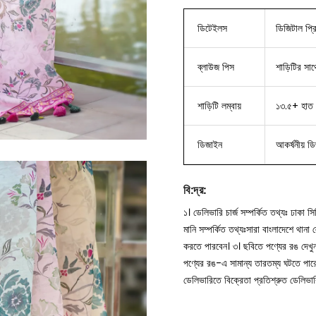
ডিটেইলস
ডিজিটাল প্রি
ব্লাউজ
পিস
শাড়িটির সাথ
শাড়িটি লম্বায়
১৩.৫+ হাত 
ডিজাইন
আকর্ষনীয় ড
বি
:
দ্র
:
১। ডেলিভারি চার্জ সম্পর্কিত তথ্যঃ ঢাকা 
মানি সম্পর্কিত তথ্যঃসারা বাংলাদেশে থান
করতে পারবেন।
৩। ছবিতে পণ্যের রঙ দেখ
পণ্যের রঙ-এ সামান্য তারতম্য ঘটতে পার
ডেলিভারিতে বিক্রেতা প্রতিশ্রুত ডেলিভা