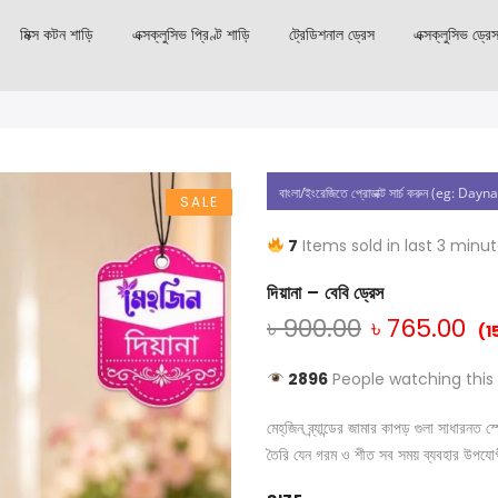
মিক্স কটন শাড়ি
এক্সক্লুসিভ প্রিণ্ট শাড়ি
ট্রেডিশনাল ড্রেস
এক্সক্লুসিভ ড্রে
SALE
7
Items sold in last 3 minu
দিয়ানা – বেবি ড্রেস
৳
900.00
৳
765.00
(1
2896
People watching this
মেহ্‌জিন ব্র্যান্ডের জামার কাপড় গুলা সাধার
তৈরি যেন গরম ও শীত সব সময় ব্যবহার উপযো