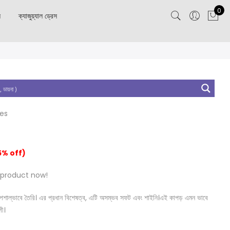
0
স
ক্যাজুয়্যাল ড্রেস
tes
5% off)
 product now!
নত স্পেশাল্ভাবে তৈরি। এর প্রধান বিশেষত্ব, এটি অসম্ভব সফট এবং শাইনি।এই কাপড় এমন ভাবে
গী।