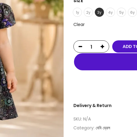
SIZE
1y
2y
3y
4y
5y
6y
Clear
ADD T
Delivery & Return
SKU:
N/A
Category:
বেবি ড্রেস