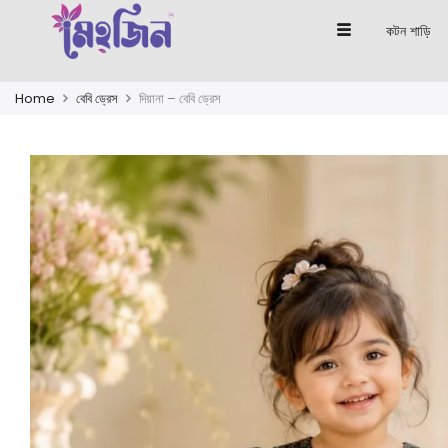
কটন শাড়ি
Home
বেবি ড্রেস
দিয়ানা – বেবি ড্রেস