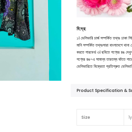
বি
:
দ্র
:
১। ডেলিভারি চার্জ সম্পর্কিত তথ্যঃ ঢাকা 
মানি সম্পর্কিত তথ্যঃসারা বাংলাদেশে থান
করতে পারবেন।
৩। ছবিতে পণ্যের রঙ দেখ
পণ্যের রঙ-এ সামান্য তারতম্য ঘটতে পার
ডেলিভারিতে বিক্রেতা প্রতিশ্রুত ডেলিভা
Product Specification &
Size
1y