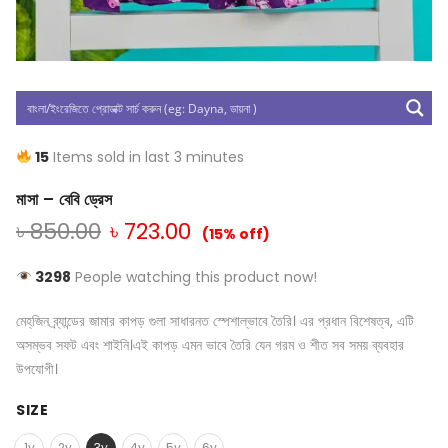
15
Items sold in last 3 minutes
মাসা – বেবি ড্রেস
৳
850.00
৳
723.00
(15% off)
3298
People watching this product now!
মেহ্‌জিন ব্র্যান্ডের জামার কাপড় গুলা সাধারনত স্পেশাল্ভাবে তৈরি। এর প্রধান বিশেষত্ব, এটি
অসম্ভব সফট এবং শাইনি।এই কাপড় এমন ভাবে তৈরি যেন গরম ও শীত সব সময় ব্যবহার
উপযোগী।
SIZE
1y
2y
3y
4y
5y
6y