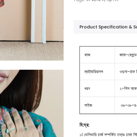
Product Specification &
কাজ
জামা-ব্লেন্
ম্যাট্যারিয়ালস
ওড়না-হাফ সি
ধরন
২-পিস আকর্ষ
সাইজ
৩৬-৩৮-৪
বি
:
দ্র
:
১। ডেলিভারি চার্জ সম্পর্কিত তথ্যঃ ঢাকা 