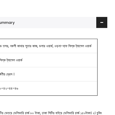
 Summary
ডেড তসর, নকশী কাথার সুতার কাজ, ডলার ওয়ার্ক, ওড়না-হাফ সিল্ক ট্যাসেল ওয়ার্ক
ল্ক ট্যাসেল ওয়ার্ক
ণীয় ড্রেস ।
০-৪২-৪৪-৪৬
সিটির ভেতরে ডেলিভারি চার্জ ৮০ টাকা, ঢাকা সিটির বাইরে ডেলিভারি চার্জ ১৫০টাকা।
২। বুকিং