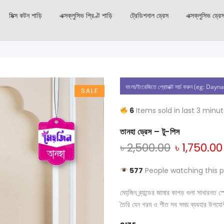
মিক্স কটন শাড়ি
এক্সক্লুসিভ প্রিণ্ট শাড়ি
ট্রেডিশনাল ড্রেস
এক্সক্লুসিভ ড্রে
SALE
6
Items sold in last 3 minu
তানহা ড্রেস – টু-পিস
৳
2,500.00
৳
1,750.00
577
People watching this 
মেহ্‌জিন ব্র্যান্ডের জামার কাপড় গুলা সাধার
তৈরি যেন গরম ও শীত সব সময় ব্যবহার উপযো