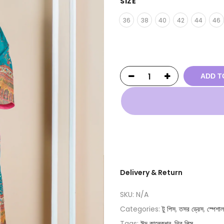
SIZE
36
38
40
42
44
46
ADD T
Delivery & Return
SKU:
N/A
Categories:
টু পিস
,
তসর ড্রেস
,
স্পেশাল
Tags:
ঈদ কালেকশন
,
থ্রি পিস