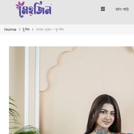
কটন শাড়ি
Home
টু পিস
তানহা ড্রেস – টু-পিস