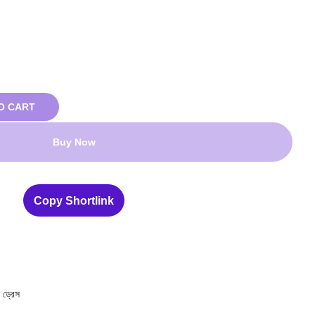
O CART
Buy Now
Copy Shortlink
 ড্রেস