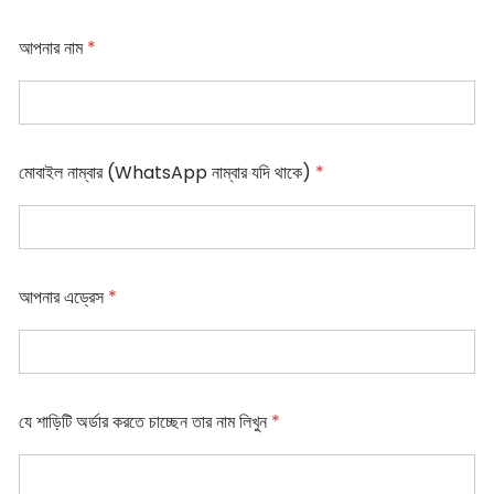
না
আপনার নাম
*
ম্বা
র
*
না
না
মোবাইল নাম্বার (WhatsApp নাম্বার যদি থাকে)
*
ম
ম্বা
র
না
ম্বা
আপনার এড্রেস
*
র
ক
র
তে
যে শাড়িটি অর্ডার করতে চাচ্ছেন তার নাম লিখুন
*