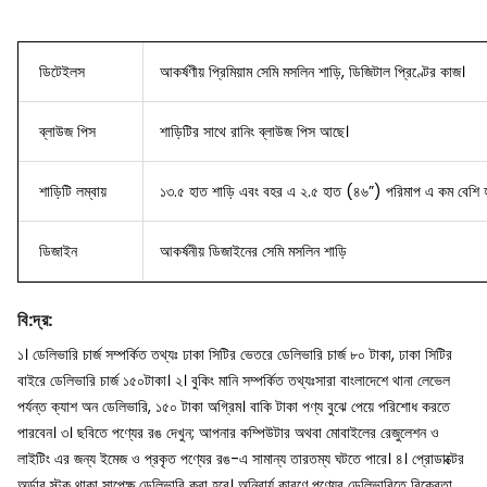
ডিটেইলস
আকর্ষণীয় প্রিমিয়াম সেমি মসলিন শাড়ি, ডিজিটাল প্রিণ্টের কাজ।
ব্লাউজ
পিস
শাড়িটির সাথে রানিং ব্লাউজ পিস আছে।
শাড়িটি লম্বায়
১৩.৫ হাত শাড়ি এবং বহর এ ২.৫ হাত (৪৬”) পরিমাপ এ কম বেশি হ
ডিজাইন
আকর্ষনীয় ডিজাইনের সেমি মসলিন শাড়ি
বি
:
দ্র
:
১। ডেলিভারি চার্জ সম্পর্কিত তথ্যঃ ঢাকা সিটির ভেতরে ডেলিভারি চার্জ ৮০ টাকা, ঢাকা সিটির
বাইরে ডেলিভারি চার্জ ১৫০টাকা।
২। বুকিং মানি সম্পর্কিত তথ্যঃসারা বাংলাদেশে থানা লেভেল
পর্যন্ত ক্যাশ অন ডেলিভারি, ১৫০ টাকা অগ্রিম। বাকি টাকা পণ্য বুঝে পেয়ে পরিশোধ করতে
পারবেন।
৩। ছবিতে পণ্যের রঙ দেখুন; আপনার কম্পিউটার অথবা মোবাইলের রেজুলেশন ও
লাইটিং এর জন্য ইমেজ ও প্রকৃত পণ্যের রঙ-এ সামান্য তারতম্য ঘটতে পারে।
৪। প্রোডাক্টের
অর্ডার স্টক থাকা সাপেক্ষ ডেলিভারি করা হবে। অনিবার্য কারণে পণ্যের ডেলিভারিতে বিক্রেতা