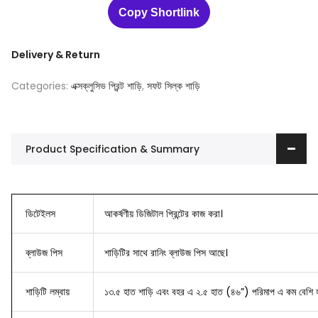
Copy Shortlink
Delivery & Return
Categories:
এক্সক্লুসিভ প্রিন্ট শাড়ি
,
সফট সিল্ক শাড়ি
Product Specification & Summary
ডিটেইলস
আকর্ষণীয় ডিজিটাল প্রিন্টের কাজ করা।
ব্লাউজ
পিস
শাড়িটির সাথে রানিং ব্লাউজ পিস আছে।
শাড়িটি লম্বায়
১৩.৫ হাত শাড়ি এবং বহর এ ২.৫ হাত (৪৬”) পরিমাপ এ কম বেশি হ