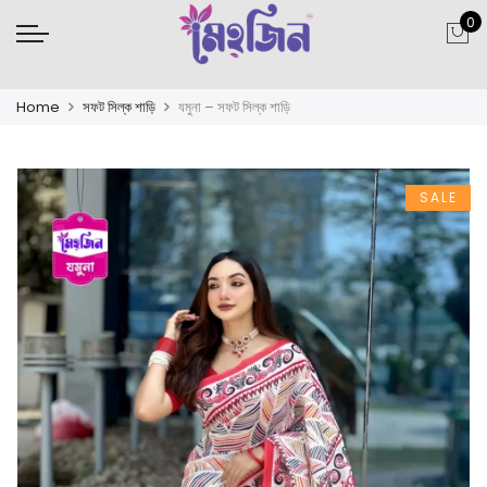
0
Home
সফট সিল্ক শাড়ি
যমুনা – সফট সিল্ক শাড়ি
SALE