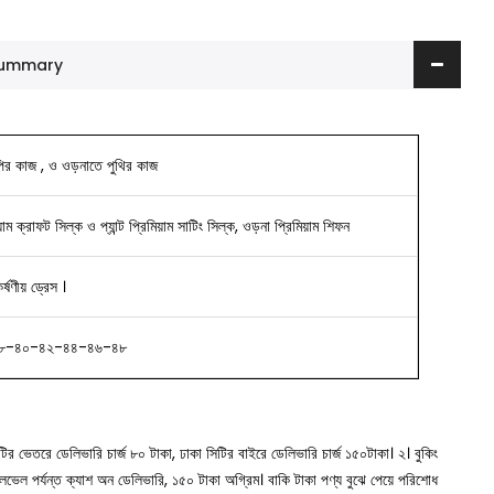
 Summary
পির কাজ , ও ওড়নাতে পুথির কাজ
য়াম ক্রাফট সিল্ক ও প্যান্ট প্রিমিয়াম সাটিং সিল্ক, ওড়না প্রিমিয়াম শিফন
ষণীয় ড্রেস ।
৮-৪০-৪২-৪৪-৪৬-৪৮
সিটির ভেতরে ডেলিভারি চার্জ ৮০ টাকা, ঢাকা সিটির বাইরে ডেলিভারি চার্জ ১৫০টাকা।
২। বুকিং
া লেভেল পর্যন্ত ক্যাশ অন ডেলিভারি, ১৫০ টাকা অগ্রিম। বাকি টাকা পণ্য বুঝে পেয়ে পরিশোধ