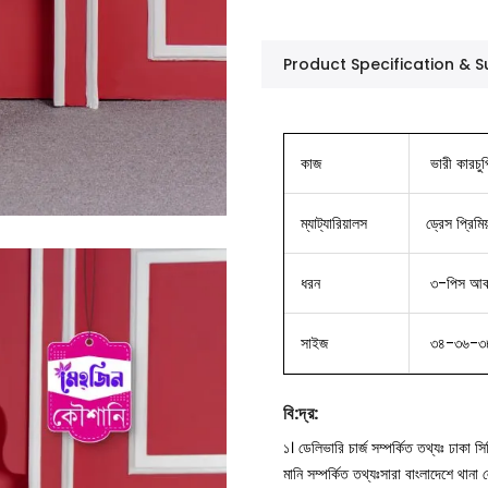
Product Specification &
কাজ
ভারী কারচু
ম্যাট্যারিয়ালস
ড্রেস প্রিমি
ধরন
৩-পিস আকর্
সাইজ
৩৪-৩৬-৩
বি
:
দ্র
:
১। ডেলিভারি চার্জ সম্পর্কিত তথ্যঃ ঢাকা 
মানি সম্পর্কিত তথ্যঃসারা বাংলাদেশে থান