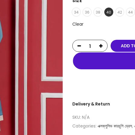
SIZE
34
36
38
40
42
44
Clear
ADD T
Delivery & Return
SKU:
N/A
Categories:
এক্সক্লুসিভ কারচুপি ড্রেস
,