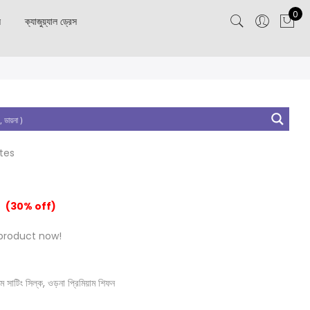
0
স
ক্যাজুয়্যাল ড্রেস
utes
(30% off)
product now!
য়াম সাটিং সিল্ক, ওড়না প্রিমিয়াম শিফন