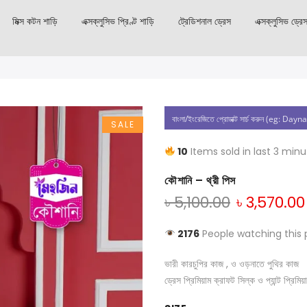
মিক্স কটন শাড়ি
এক্সক্লুসিভ প্রিণ্ট শাড়ি
ট্রেডিশনাল ড্রেস
এক্সক্লুসিভ ড্রে
SALE
10
Items sold in last 3 min
কৌশানি – থ্রী পিস
৳
5,100.00
৳
3,570.00
2176
People watching this 
ভারী কারচুপির কাজ , ও ওড়নাতে পুথির কাজ
ড্রেস প্রিমিয়াম ক্রাফট সিল্ক ও প্যান্ট প্রিমি