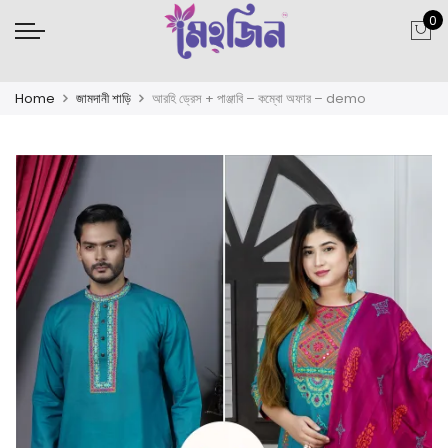
0
Home
জামদানী শাড়ি
আরহি ড্রেস + পাঞ্জাবি – কম্বো অফার – demo