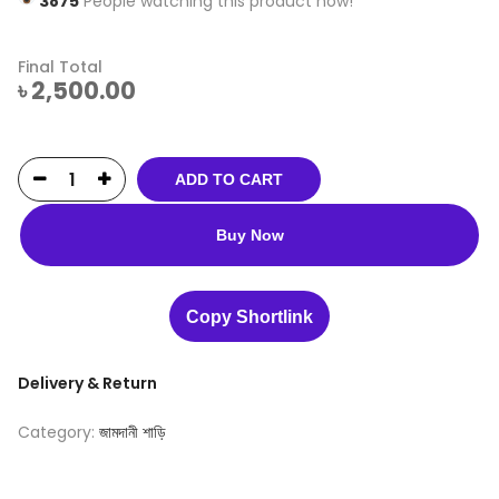
3875
People watching this product now!
Final Total
৳
2,500.00
ADD TO CART
Buy Now
Copy Shortlink
Delivery & Return
Category:
জামদানী শাড়ি