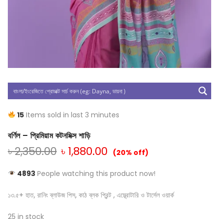
15
Items sold in last 3 minutes
বর্ণিল – প্রিমিয়াম কটনমিক্স শাড়ি
৳
2,350.00
৳
1,880.00
(20% off)
4893
People watching this product now!
১৩.৫+ হাত, রানিং ব্লাউজ পিস, কাঠ ব্লক প্রিন্ট , এম্ব্রোটারি ও টার্সেল ওয়ার্ক
25 in stock