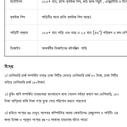
ডিটেইলস
১৩.৫+ হাত, রানিং ব্লাউজ পিস, কাঠ ব্লক প্রিন্ট , এম্ব্রোটারি ও টার্স
ব্লাউজ
পিস
শাড়িটির সাথে রানিং ব্লাউজ পিস আছে।
শাড়িটি লম্বায়
১৩.৫+ হাত শাড়ি এবং বহর এ ২.৫ হাত (৪৬”) পরিমাপ এ কম বেশি
ডিজাইন
আকর্ষনীয় ডিজাইনের
কটনমিক্স শাড়ি
বি
:
দ্র
:
১। ডেলিভারি চার্জ সম্পর্কিত তথ্যঃ ঢাকা সিটির ভেতরে ডেলিভারি চার্জ ৮০ টাকা, ঢাকা সিটির
বাইরে ডেলিভারি চার্জ ১৫০টাকা।
২। বুকিং মানি সম্পর্কিত তথ্যঃসারা বাংলাদেশে থানা লেভেল পর্যন্ত ক্যাশ অন ডেলিভারি, ১৫০
টাকা অগ্রিম। বাকি টাকা পণ্য বুঝে পেয়ে পরিশোধ করতে পারবেন।
৩। ছবিতে পণ্যের রঙ দেখুন; আপনার কম্পিউটার অথবা মোবাইলের রেজুলেশন ও লাইটিং এর
জন্য ইমেজ ও প্রকৃত পণ্যের রঙ-এ সামান্য তারতম্য ঘটতে পারে।