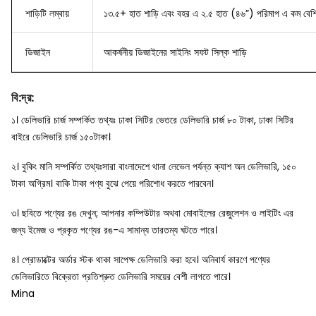
শাড়িটি লম্বায়
১৩.৫+ হাত শাড়ি এবং বহর এ ২.৫ হাত (৪৬”) পরিমাপ এ কম বেশি
ডিজাইন
আকর্ষনীয় ডিজাইনের
সাইনিং সফট সিল্ক শাড়ি
বি
:
দ্র
:
১। ডেলিভারি চার্জ সম্পর্কিত তথ্যঃ ঢাকা সিটির ভেতরে ডেলিভারি চার্জ ৮০ টাকা, ঢাকা সিটির
বাইরে ডেলিভারি চার্জ ১৫০টাকা।
২। বুকিং মানি সম্পর্কিত তথ্যঃসারা বাংলাদেশে থানা লেভেল পর্যন্ত ক্যাশ অন ডেলিভারি, ১৫০
টাকা অগ্রিম। বাকি টাকা পণ্য বুঝে পেয়ে পরিশোধ করতে পারবেন।
৩। ছবিতে পণ্যের রঙ দেখুন; আপনার কম্পিউটার অথবা মোবাইলের রেজুলেশন ও লাইটিং এর
জন্য ইমেজ ও প্রকৃত পণ্যের রঙ-এ সামান্য তারতম্য ঘটতে পারে।
৪। প্রোডাক্টের অর্ডার স্টক থাকা সাপেক্ষ ডেলিভারি করা হবে। অনিবার্য কারণে পণ্যের
ডেলিভারিতে বিক্রেতা প্রতিশ্রুত ডেলিভারি সময়ের বেশী লাগতে পারে।
Mina