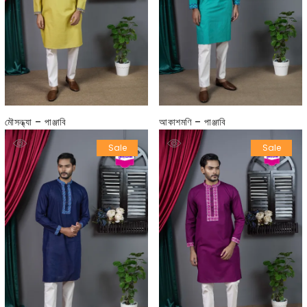
মৌসন্ধ্যা – পাঞ্জাবি
আকাশমণি – পাঞ্জাবি
৳
1,850.00
৳
1,480.00
(20%
৳
1,850.00
৳
1,480.00
(20%
Sale
Sale
off)
off)