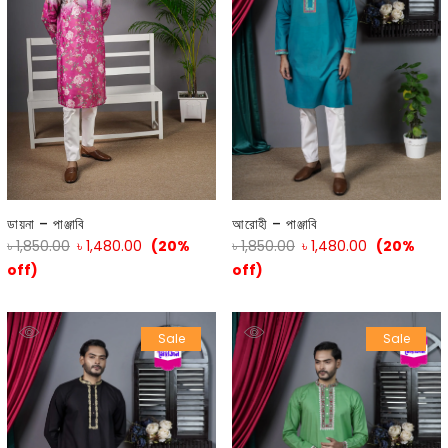
আরোহী – পাঞ্জাবি
ডায়না – পাঞ্জাবি
৳
1,850.00
৳
1,480.00
(20%
৳
1,850.00
৳
1,480.00
(20%
off)
off)
Sale
Sale