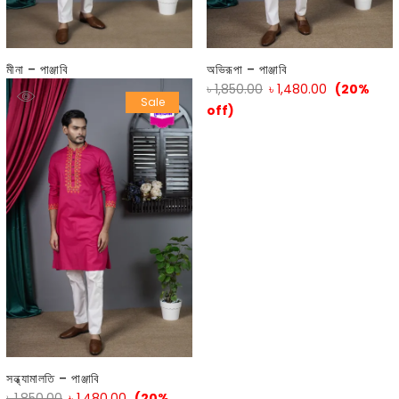
মীনা – পাঞ্জাবি
অভিরূপা – পাঞ্জাবি
৳
1,850.00
৳
1,480.00
(20%
৳
1,850.00
৳
1,480.00
(20%
Sale
off)
off)
সন্ধ্যামালতি – পাঞ্জাবি
৳
1,850.00
৳
1,480.00
(20%