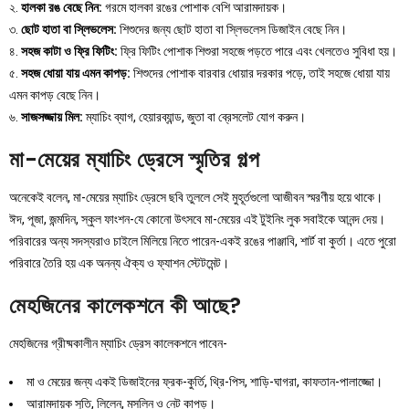
২.
হালকা রঙ বেছে নিন:
গরমে হালকা রঙের পোশাক বেশি আরামদায়ক।
৩.
ছোট হাতা বা স্লিভলেস:
শিশুদের জন্য ছোট হাতা বা স্লিভলেস ডিজাইন বেছে নিন।
৪.
সহজ কাটা ও ফ্রি ফিটিং:
ফ্রি ফিটিং পোশাক শিশুরা সহজে পড়তে পারে এবং খেলতেও সুবিধা হয়।
৫.
সহজ ধোয়া যায় এমন কাপড়:
শিশুদের পোশাক বারবার ধোয়ার দরকার পড়ে, তাই সহজে ধোয়া যায়
এমন কাপড় বেছে নিন।
৬.
সাজসজ্জায় মিল:
ম্যাচিং ব্যাগ, হেয়ারব্যান্ড, জুতা বা ব্রেসলেট যোগ করুন।
মা-মেয়ের ম্যাচিং ড্রেসে স্মৃতির গল্প
অনেকেই বলেন, মা-মেয়ের ম্যাচিং ড্রেসে ছবি তুললে সেই মুহূর্তগুলো আজীবন স্মরণীয় হয়ে থাকে।
ঈদ, পূজা, জন্মদিন, স্কুল ফাংশন-যে কোনো উৎসবে মা-মেয়ের এই টুইনিং লুক সবাইকে আনন্দ দেয়।
পরিবারের অন্য সদস্যরাও চাইলে মিলিয়ে নিতে পারেন-একই রঙের পাঞ্জাবি, শার্ট বা কুর্তা। এতে পুরো
পরিবারে তৈরি হয় এক অনন্য ঐক্য ও ফ্যাশন স্টেটমেন্ট।
মেহজিনের কালেকশনে কী আছে?
মেহজিনের গ্রীষ্মকালীন ম্যাচিং ড্রেস কালেকশনে পাবেন-
মা ও মেয়ের জন্য একই ডিজাইনের ফ্রক-কুর্তি, থ্রি-পিস, শাড়ি-ঘাগরা, কাফতান-পালাজ্জো।
আরামদায়ক সুতি, লিলেন, মসলিন ও নেট কাপড়।