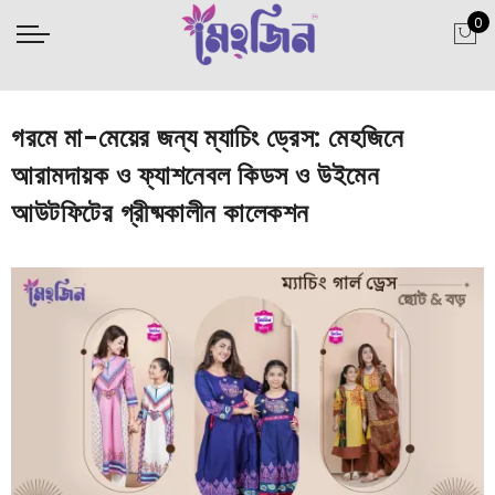
0
গরমে মা-মেয়ের জন্য ম্যাচিং ড্রেস: মেহজিনে
আরামদায়ক ও ফ্যাশনেবল কিডস ও উইমেন
আউটফিটের গ্রীষ্মকালীন কালেকশন