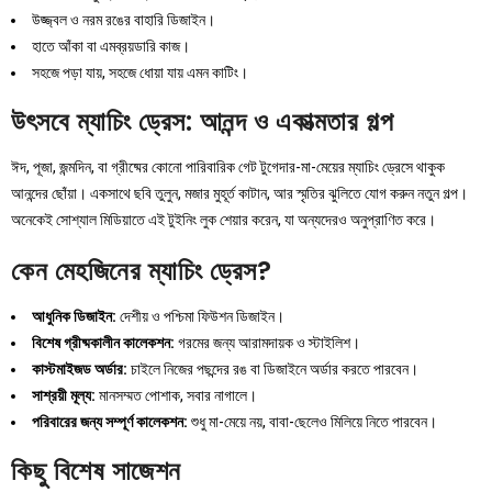
উজ্জ্বল ও নরম রঙের বাহারি ডিজাইন।
হাতে আঁকা বা এমব্রয়ডারি কাজ।
সহজে পড়া যায়, সহজে ধোয়া যায় এমন কাটিং।
উৎসবে ম্যাচিং ড্রেস: আনন্দ ও একাত্মতার গল্প
ঈদ, পূজা, জন্মদিন, বা গ্রীষ্মের কোনো পারিবারিক গেট টুগেদার-মা-মেয়ের ম্যাচিং ড্রেসে থাকুক
আনন্দের ছোঁয়া। একসাথে ছবি তুলুন, মজার মুহূর্ত কাটান, আর স্মৃতির ঝুলিতে যোগ করুন নতুন গল্প।
অনেকেই সোশ্যাল মিডিয়াতে এই টুইনিং লুক শেয়ার করেন, যা অন্যদেরও অনুপ্রাণিত করে।
কেন মেহজিনের ম্যাচিং ড্রেস?
আধুনিক ডিজাইন:
দেশীয় ও পশ্চিমা ফিউশন ডিজাইন।
বিশেষ গ্রীষ্মকালীন কালেকশন:
গরমের জন্য আরামদায়ক ও স্টাইলিশ।
কাস্টমাইজড অর্ডার:
চাইলে নিজের পছন্দের রঙ বা ডিজাইনে অর্ডার করতে পারবেন।
সাশ্রয়ী মূল্য:
মানসম্মত পোশাক, সবার নাগালে।
পরিবারের জন্য সম্পূর্ণ কালেকশন:
শুধু মা-মেয়ে নয়, বাবা-ছেলেও মিলিয়ে নিতে পারবেন।
কিছু বিশেষ সাজেশন