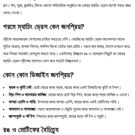
গল্প। ঈদ, পূজা, জন্মদিন, কিংবা কোনো পারিবারিক অনুষ্ঠানে মা-মেয়ের ম্যাচিং ড্রেস মানেই সবার নজর
কেড়ে নেওয়া।
গরমে ম্যাচিং ড্রেস কেন জনপ্রিয়?
গ্রীষ্মে আরামদায়ক পোশাকের চাহিদা সবচেয়ে বেশি। মেহজিনের ম্যাচিং ড্রেস কালেকশনে থাকে
সুতির আরাম, হালকা লিলেন, মসলিন কিংবা নেটের নরম ছোঁয়া। গরমে ঘাম কমায়, বাতাস চলাচল করে,
আর শিশুরা সহজেই খেলাধুলা করতে পারে। একইসঙ্গে, উজ্জ্বল রঙ ও ফ্লোরাল প্রিন্টে মা-মেয়ের
ম্যাচিং ড্রেস গ্রীষ্মের ফ্যাশনে যোগ করে বাড়তি উজ্জ্বলতা।
কোন কোন ডিজাইন জনপ্রিয়?
ফ্রক ও কুর্তি সেট:
ছোট্ট মেয়ের জন্য ফ্রক, মায়ের জন্য একই ডিজাইনের কুর্তি বা টপস।
থ্রি-পিস ও সালোয়ার কামিজ:
মেয়ের জন্য ছোট থ্রি-পিস, মায়ের জন্য লম্বা কামিজ ও ওড়না।
ঘাগরা-চোলি ও শাড়ি:
উৎসবের জন্য ঘাগরা-চোলি, মায়ের জন্য একই মোটিফের শাড়ি।
কাফতান ও পালাজ্জো:
গরমে আরামদায়ক ও ট্রেন্ডি লুকের জন্য কাফতান ও পালাজ্জো সেট।
জাম্পস্যুট ও শর্ট টপ:
শিশুদের জন্য জাম্পস্যুট, মায়ের জন্য শর্ট টপ ও প্যান্ট।
রঙ ও মোটিফের বৈচিত্র্য