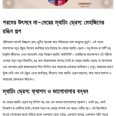
গরমের উৎসবে মা-মেয়ের ম্যাচিং ড্রেস: মেহজিনের
রঙিন গল্প
গ্রীষ্মকাল মানেই উজ্জ্বল রোদ, ছুটির আমেজ আর পরিবারের সঙ্গে আনন্দের মুহূর্ত। এই গরমে
ফ্যাশনের নতুন ট্রেন্ড হিসেবে জনপ্রিয় হয়ে উঠেছে মা-মেয়ের ম্যাচিং ড্রেস। শুধু উৎসব বা পার্টি নয়,
দৈনন্দিন জীবনেও এখন অনেকেই বেছে নিচ্ছেন ম্যাচিং আউটফিট। মেহজিনের কালেকশনে এই গ্রীষ্মে
এসেছে নতুন নতুন ডিজাইন, রঙ আর আরামদায়ক কাপড়ে তৈরি মা-মেয়ের ম্যাচিং ড্রেস, যা আপনাকে
এবং আপনার ছোট্ট রাজকন্যাকে দিবে স্টাইল আর আরামের চমৎকার সংমিশ্রণ। চলুন, আজকের ব্লগে
খুঁজে দেখি কেন এই ট্রেন্ড এতো জনপ্রিয়, কীভাবে সেরা ম্যাচিং ড্রেস বাছবেন, আর গরমে ফ্যাশন ও
আরামের মেলবন্ধন ঘটাবেন।
ম্যাচিং ড্রেস: ফ্যাশন ও ভালোবাসার বন্ধন
মা-মেয়ের ম্যাচিং ড্রেস শুধু স্টাইল নয়, বরং এক অনন্য ভালোবাসার প্রকাশ। একই রঙ, একই
ডিজাইন বা মোটিফে তৈরি পোশাক পরলে মা-মেয়ের সম্পর্ক যেন আরও গভীর হয়। এই মিলেমিশে
যাওয়া পোশাকের মধ্যে লুকিয়ে থাকে একসাথে বেড়ে ওঠার, একসাথে হাসার, একসাথে স্মৃতি গড়ার