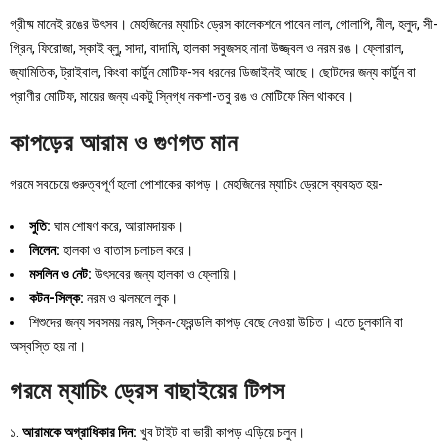
গ্রীষ্ম মানেই রঙের উৎসব। মেহজিনের ম্যাচিং ড্রেস কালেকশনে পাবেন লাল, গোলাপি, নীল, হলুদ, সী-
গ্রিন, ফিরোজা, স্কাই ব্লু, সাদা, বাদামি, হালকা সবুজসহ নানা উজ্জ্বল ও নরম রঙ। ফ্লোরাল,
জ্যামিতিক, ট্রাইবাল, কিংবা কার্টুন মোটিফ-সব ধরনের ডিজাইনই আছে। ছোটদের জন্য কার্টুন বা
প্রাণীর মোটিফ, মায়ের জন্য একটু স্নিগ্ধ নকশা-তবু রঙ ও মোটিফে মিল থাকবে।
কাপড়ের আরাম ও গুণগত মান
গরমে সবচেয়ে গুরুত্বপূর্ণ হলো পোশাকের কাপড়। মেহজিনের ম্যাচিং ড্রেসে ব্যবহৃত হয়-
সুতি:
ঘাম শোষণ করে, আরামদায়ক।
লিলেন:
হালকা ও বাতাস চলাচল করে।
মসলিন ও নেট:
উৎসবের জন্য হালকা ও ফ্লোয়ি।
কটন-সিল্ক:
নরম ও ঝলমলে লুক।
শিশুদের জন্য সবসময় নরম, স্কিন-ফ্রেন্ডলি কাপড় বেছে নেওয়া উচিত। এতে চুলকানি বা
অস্বস্তি হয় না।
গরমে ম্যাচিং ড্রেস বাছাইয়ের টিপস
১.
আরামকে অগ্রাধিকার দিন:
খুব টাইট বা ভারী কাপড় এড়িয়ে চলুন।