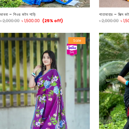
ভাবনা – পিওর কটন শাড়ি
পাতাবাহার – মিক্স ক
৳
2,000.00
৳
1,500.00
(25% off)
৳
2,000.00
৳
1,
Sale