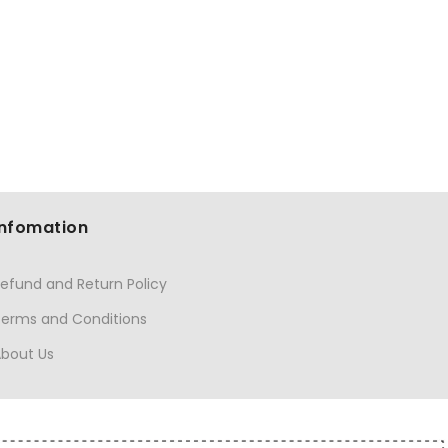
Infomation
efund and Return Policy
Terms and Conditions
About Us