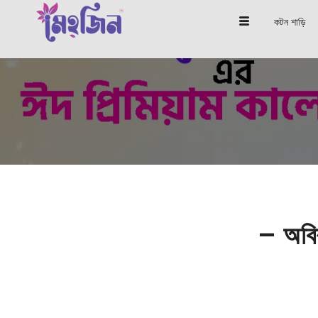
কটন শাড়ি
– অবিশ