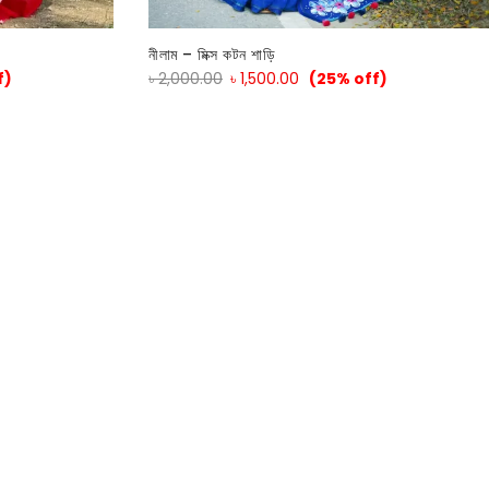
নীলাম – মিক্স কটন শাড়ি
f)
৳
2,000.00
৳
1,500.00
(25% off)