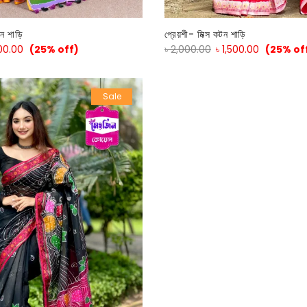
টন শাড়ি
প্রেয়শী- মিক্স কটন শাড়ি
500.00
(25% off)
৳
2,000.00
৳
1,500.00
(25% of
Sale