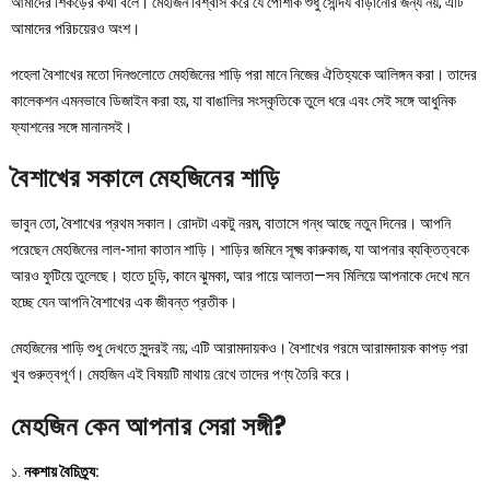
আমাদের শিকড়ের কথা বলে। মেহজিন বিশ্বাস করে যে পোশাক শুধু সৌন্দর্য বাড়ানোর জন্য নয়; এটি
আমাদের পরিচয়েরও অংশ।
পহেলা বৈশাখের মতো দিনগুলোতে মেহজিনের শাড়ি পরা মানে নিজের ঐতিহ্যকে আলিঙ্গন করা। তাদের
কালেকশন এমনভাবে ডিজাইন করা হয়, যা বাঙালির সংস্কৃতিকে তুলে ধরে এবং সেই সঙ্গে আধুনিক
ফ্যাশনের সঙ্গে মানানসই।
বৈশাখের সকালে মেহজিনের শাড়ি
ভাবুন তো, বৈশাখের প্রথম সকাল। রোদটা একটু নরম, বাতাসে গন্ধ আছে নতুন দিনের। আপনি
পরেছেন মেহজিনের লাল-সাদা কাতান শাড়ি। শাড়ির জমিনে সূক্ষ্ম কারুকাজ, যা আপনার ব্যক্তিত্বকে
আরও ফুটিয়ে তুলেছে। হাতে চুড়ি, কানে ঝুমকা, আর পায়ে আলতা—সব মিলিয়ে আপনাকে দেখে মনে
হচ্ছে যেন আপনি বৈশাখের এক জীবন্ত প্রতীক।
মেহজিনের শাড়ি শুধু দেখতে সুন্দরই নয়; এটি আরামদায়কও। বৈশাখের গরমে আরামদায়ক কাপড় পরা
খুব গুরুত্বপূর্ণ। মেহজিন এই বিষয়টি মাথায় রেখে তাদের পণ্য তৈরি করে।
মেহজিন কেন আপনার সেরা সঙ্গী?
১.
নকশায় বৈচিত্র্য: