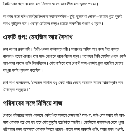
ট্রাডিশনাল গহনা ব্যবহার করে নিজেকে আরও আকর্ষণীয় করে তুলতে পারেন।
আপনার সাজে যদি থাকে ট্রাডিশনাল অ্যাকসেসরিজ—চুড়ি, ঝুমকা বা নোলক—তাহলে পুরো লুকটি
আরও দৃষ্টিনন্দন হবে। এছাড়া ছোটদের জন্যও রয়েছে আকর্ষণীয় পাঞ্জাবি ও ফ্রক।
একটি গল্প: মেহজিন আর বৈশাখ
রুমা আপার গল্পটা বলি। তিনি একজন কর্মব্যস্ত নারী। সারাবছর অফিস আর কাজ নিয়ে ব্যস্ত
থাকলেও পহেলা বৈশাখে তার সাজ-পোশাকে থাকে বিশেষ যত্ন। গত বছর তিনি মেহজিন থেকে একটি
লাল-সাদা কাতান শাড়ি কিনেছিলেন। সেই শাড়িতে তার বৈশাখী সাজ এতটাই সুন্দর হয়েছিল যে তার
বন্ধুরা সবাই প্রশংসা করেছিল।
রুমা আপা বলেছিলেন, “মেহজিন আমাকে শুধু একটা শাড়ি দেয়নি; আমাকে দিয়েছে আত্মবিশ্বাস আর
ঐতিহ্যের অনুভূতি।”
পরিবারের সঙ্গে মিলিয়ে সাজ
বৈশাখে পরিবারের সবাই একসঙ্গে একই থিমে সাজলে কেমন হয়? বাবা-মা, ভাই-বোন সবাই যদি লাল-
সাদা পোশাক পরে বের হন, তবে সেই মুহূর্তটা হয়ে উঠবে স্মরণীয়। মেহজিনের কালেকশন থেকে পুরো
পরিবারের জন্য পছন্দমতো পোশাক কিনতে পারেন—মায়ের জন্য জামদানি শাড়ি, বাবার জন্য পাঞ্জাবি,