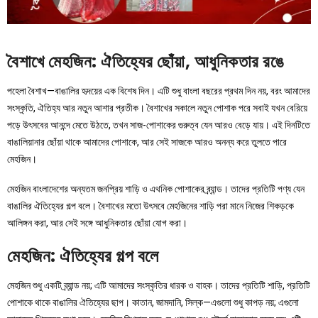
বৈশাখে মেহজিন: ঐতিহ্যের ছোঁয়া, আধুনিকতার রঙে
পহেলা বৈশাখ—বাঙালির হৃদয়ের এক বিশেষ দিন। এটি শুধু বাংলা বছরের প্রথম দিন নয়, বরং আমাদের
সংস্কৃতি, ঐতিহ্য আর নতুন আশার প্রতীক। বৈশাখের সকালে নতুন পোশাক পরে সবাই যখন বেরিয়ে
পড়ে উৎসবের আনন্দে মেতে উঠতে, তখন সাজ-পোশাকের গুরুত্ব যেন আরও বেড়ে যায়। এই দিনটিতে
বাঙালিয়ানার ছোঁয়া থাকে আমাদের পোশাকে, আর সেই সাজকে আরও অনন্য করে তুলতে পারে
মেহজিন।
মেহজিন বাংলাদেশের অন্যতম জনপ্রিয় শাড়ি ও এথনিক পোশাকের ব্র্যান্ড। তাদের প্রতিটি পণ্য যেন
বাঙালির ঐতিহ্যের গল্প বলে। বৈশাখের মতো উৎসবে মেহজিনের শাড়ি পরা মানে নিজের শিকড়কে
আলিঙ্গন করা, আর সেই সঙ্গে আধুনিকতার ছোঁয়া যোগ করা।
মেহজিন: ঐতিহ্যের গল্প বলে
মেহজিন শুধু একটি ব্র্যান্ড নয়; এটি আমাদের সংস্কৃতির ধারক ও বাহক। তাদের প্রতিটি শাড়ি, প্রতিটি
পোশাকে থাকে বাঙালির ঐতিহ্যের ছাপ। কাতান, জামদানি, সিল্ক—এগুলো শুধু কাপড় নয়; এগুলো