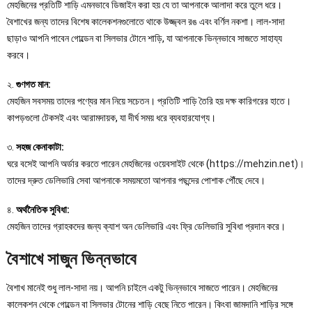
মেহজিনের প্রতিটি শাড়ি এমনভাবে ডিজাইন করা হয় যে তা আপনাকে আলাদা করে তুলে ধরে।
বৈশাখের জন্য তাদের বিশেষ কালেকশনগুলোতে থাকে উজ্জ্বল রঙ এবং বর্ণিল নকশা। লাল-সাদা
ছাড়াও আপনি পাবেন গোল্ডেন বা সিলভার টোনে শাড়ি, যা আপনাকে ভিন্নভাবে সাজতে সাহায্য
করবে।
২.
গুণগত মান:
মেহজিন সবসময় তাদের পণ্যের মান নিয়ে সচেতন। প্রতিটি শাড়ি তৈরি হয় দক্ষ কারিগরের হাতে।
কাপড়গুলো টেকসই এবং আরামদায়ক, যা দীর্ঘ সময় ধরে ব্যবহারযোগ্য।
৩.
সহজ কেনাকাটা:
ঘরে বসেই আপনি অর্ডার করতে পারেন মেহজিনের ওয়েবসাইট থেকে (
https://mehzin.net)।
তাদের দ্রুত ডেলিভারি সেবা আপনাকে সময়মতো আপনার পছন্দের পোশাক পৌঁছে দেবে।
৪.
অর্থনৈতিক সুবিধা:
মেহজিন তাদের গ্রাহকদের জন্য ক্যাশ অন ডেলিভারি এবং ফ্রি ডেলিভারি সুবিধা প্রদান করে।
বৈশাখে সাজুন ভিন্নভাবে
বৈশাখ মানেই শুধু লাল-সাদা নয়। আপনি চাইলে একটু ভিন্নভাবে সাজতে পারেন। মেহজিনের
কালেকশন থেকে গোল্ডেন বা সিলভার টোনের শাড়ি বেছে নিতে পারেন। কিংবা জামদানি শাড়ির সঙ্গে