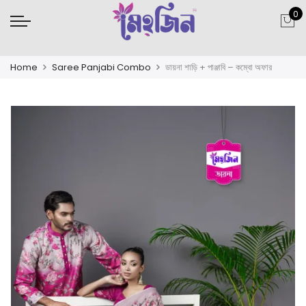
0
Home
Saree Panjabi Combo
ডায়না শাড়ি + পাঞ্জাবি – কম্বো অফার