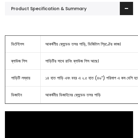
Product Specification & Summary
ডিটেইলস
আকর্ষণীয় ব্লেন্ডেড তসর শাড়ি, ডিজিটাল প্রিণ্টের কাজ।
ব্লাউজ
পিস
শাড়িটির সাথে রানিং ব্লাউজ পিস আছে।
শাড়িটি লম্বায়
১৪ হাত শাড়ি এবং বহর এ ২.৫ হাত (৪৬”) পরিমাপ এ কম বেশি হত
ডিজাইন
আকর্ষনীয় ডিজাইনের ব্লেন্ডেড তসর শাড়ি