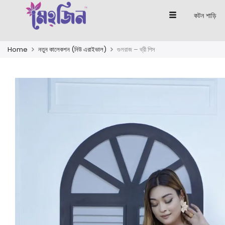
কটন শাড়ি
Home
নতুন কালেকশন (নিউ এরাইভাল)
গুলরাজ – থ্রী পিস