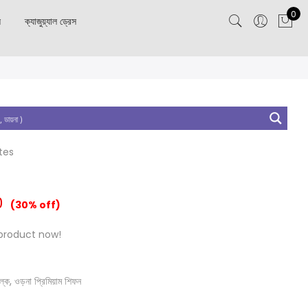
0
স
ক্যাজুয়্যাল ড্রেস
tes
0
(30% off)
product now!
 সিল্ক, ওড়না প্রিমিয়াম শিফন