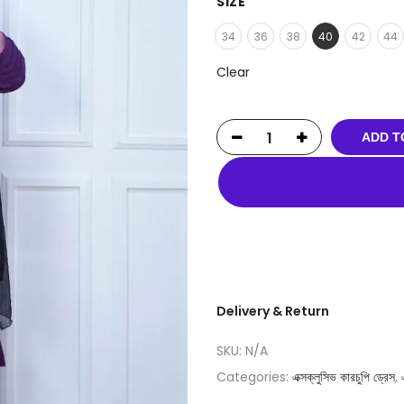
SIZE
34
36
38
40
42
44
Clear
ADD T
Delivery & Return
SKU:
N/A
Categories:
এক্সক্লুসিভ কারচুপি ড্রেস
,