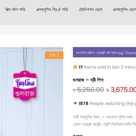
মিক্স কটন শাড়ি
এক্সক্লুসিভ প্রিণ্ট শাড়ি
ট্রেডিশনাল ড্রেস
এক্সক্লুসিভ ড্রে
SALE
17
Items sold in last 3 minu
গুলরাজ – থ্রী পিস
৳
5,250.00
৳
3,675.0
1878
People watching this 
ভারী কারচুপির কাজ , ও ওড়নাতে পুথির কাজ
ড্রেস-ডায়মন্ড জর্জেন্ট, প্যান্ট প্রিমিয়াম সাটিং