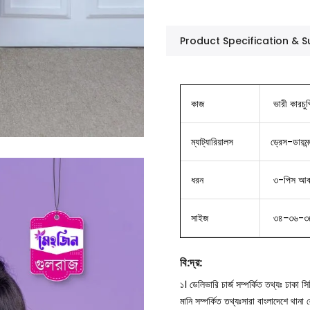
Product Specification &
কাজ
ভারী কারচু
ম্যাট্যারিয়ালস
ড্রেস-ডায়মন্
ধরন
৩-পিস আকর্
সাইজ
৩৪-৩৬-৩
বি
:
দ্র
:
১। ডেলিভারি চার্জ সম্পর্কিত তথ্যঃ ঢাকা 
মানি সম্পর্কিত তথ্যঃসারা বাংলাদেশে থান