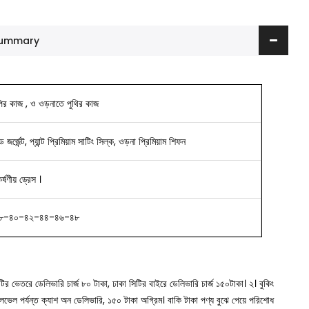
 Summary
পির কাজ , ও ওড়নাতে পুথির কাজ
ড জর্জেন্ট, প্যান্ট প্রিমিয়াম সাটিং সিল্ক, ওড়না প্রিমিয়াম শিফন
ষণীয় ড্রেস ।
৮-৪০-৪২-৪৪-৪৬-৪৮
সিটির ভেতরে ডেলিভারি চার্জ ৮০ টাকা, ঢাকা সিটির বাইরে ডেলিভারি চার্জ ১৫০টাকা।
২। বুকিং
া লেভেল পর্যন্ত ক্যাশ অন ডেলিভারি, ১৫০ টাকা অগ্রিম। বাকি টাকা পণ্য বুঝে পেয়ে পরিশোধ